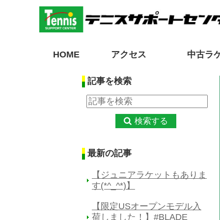
HOME
アクセス
中古ラ
記事を検索
検索する
最新の記事
【ジュニアラケットもありま
す(*^_^*)】
【限定USオープンモデル入
荷しました！】#BLADE