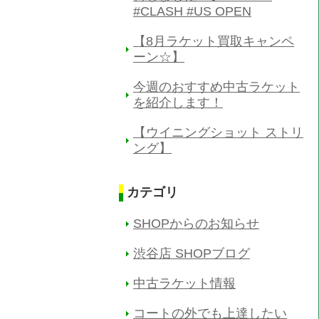
#CLASH #US OPEN
【8月ラケット買取キャンペ
ーン☆】
今週のおすすめ中古ラケット
を紹介します！
【ウイニングショット ストリ
ング】
カテゴリ
SHOPからのお知らせ
渋谷店 SHOPブログ
中古ラケット情報
コートの外でも上達したい