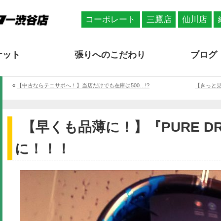
コーポレート
三鷹店
仙川店
ケット
張りへのこだわり
ブログ
«
【中古ならテニサポへ！】当店だけでも在庫は500…!?
【きっと
【早くも品薄に！】『PURE DR
に！！！