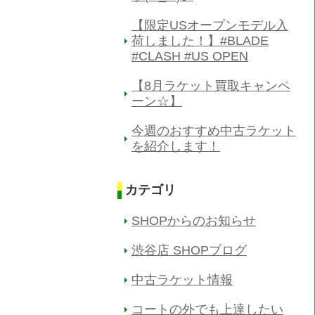
【限定USオープンモデル入
荷しました！】#BLADE
#CLASH #US OPEN
【8月ラケット買取キャンペ
ーン☆】
今週のおすすめ中古ラケット
を紹介します！
カテゴリ
SHOPからのお知らせ
渋谷店 SHOPブログ
中古ラケット情報
コートの外でも上達したい