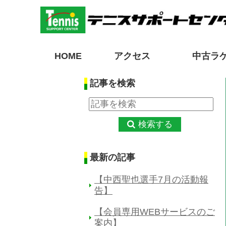
HOME
アクセス
中古ラ
記事を検索
検索する
最新の記事
【中西聖也選手7月の活動報
告】
【会員専用WEBサービスのご
案内】