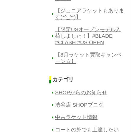
【ジュニアラケットもありま
す(*^_^*)】
【限定USオープンモデル入
荷しました！】#BLADE
#CLASH #US OPEN
【8月ラケット買取キャンペ
ーン☆】
カテゴリ
SHOPからのお知らせ
渋谷店 SHOPブログ
中古ラケット情報
コートの外でも上達したい