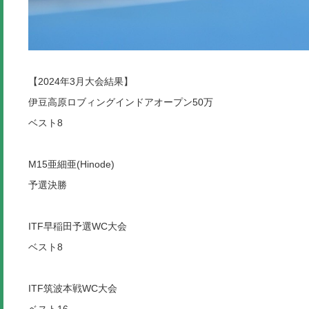
【2024年3月大会結果】
伊豆高原ロブィングインドアオープン50万
ベスト8
M15亜細亜(Hinode)
予選決勝
ITF早稲田予選WC大会
ベスト8
ITF筑波本戦WC大会
ベスト16