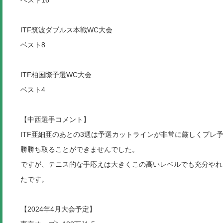
ITF筑波ダブルス本戦WC大会
ベスト8
ITF柏国際予選WC大会
ベスト4
【中西選手コメント】
ITF亜細亜のあとの3週は予選カットラインが非常に厳しくプレ
勝勝ち取ることができませんでした。
ですが、テニス的な手応えは大きくこの高いレベルでも充分やれ
たです。
【2024年4月大会予定】