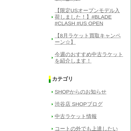
【限定USオープンモデル入
荷しました！】#BLADE
#CLASH #US OPEN
【8月ラケット買取キャンペ
ーン☆】
今週のおすすめ中古ラケット
を紹介します！
カテゴリ
SHOPからのお知らせ
渋谷店 SHOPブログ
中古ラケット情報
コートの外でも上達したい