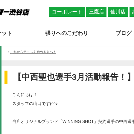
コーポレート
三鷹店
仙川店
ケット
張りへのこだわり
ブログ
«
これからテニスを始める方へ！
【中西聖也選手3月活動報告！
こんにちは！
スタッフの山口です(^^♪
当店オリジナルブランド「WINNING SHOT」契約選手の中西