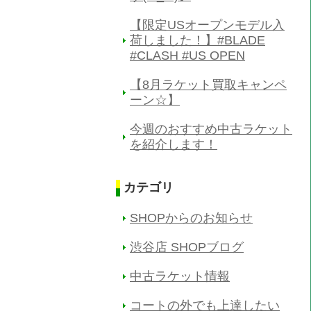
【限定USオープンモデル入
荷しました！】#BLADE
#CLASH #US OPEN
【8月ラケット買取キャンペ
ーン☆】
今週のおすすめ中古ラケット
を紹介します！
カテゴリ
SHOPからのお知らせ
渋谷店 SHOPブログ
中古ラケット情報
コートの外でも上達したい