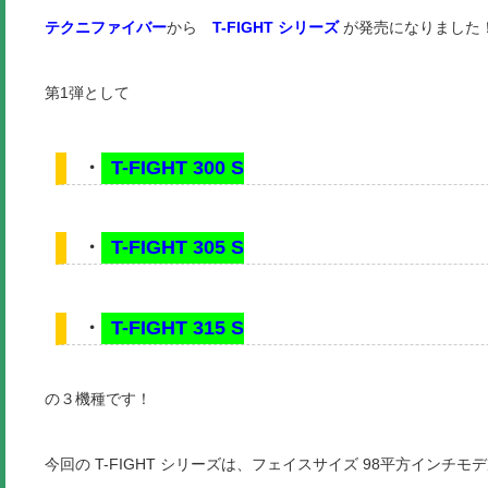
テクニファイバー
から
T-FIGHT シリーズ
が発売になりました
第1弾として
・
T-FIGHT 300 S
・
T-FIGHT 305 S
・
T-FIGHT 315 S
の３機種です！
今回の T-FIGHT シリーズは、フェイスサイズ 98平方インチモ