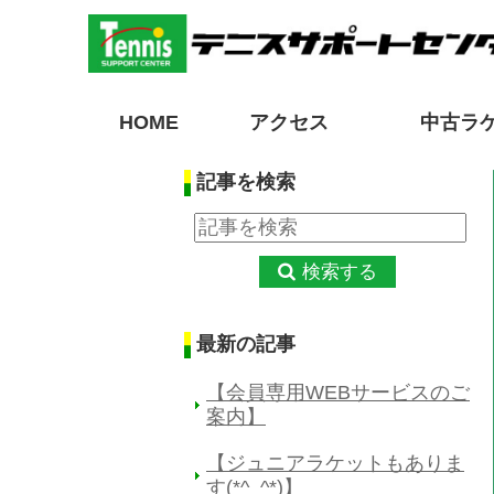
HOME
アクセス
中古ラ
記事を検索
検索する
最新の記事
【会員専用WEBサービスのご
案内】
【ジュニアラケットもありま
す(*^_^*)】