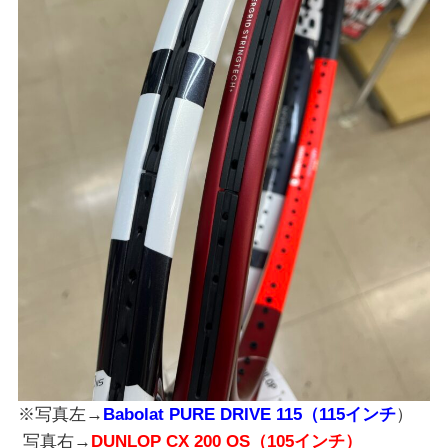
※写真左→
Babolat PURE DRIVE 115（115インチ
）
写真右→
DUNLOP CX 200 OS（105インチ）