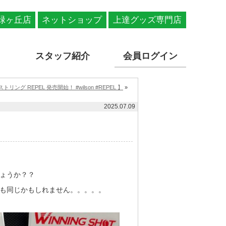
緑ヶ丘店
ネットショップ
上達グッズ専門店
スタッフ紹介
会員ログイン
ストリング REPEL 発売開始！ #wilson #REPEL 】
»
2025.07.09
ょうか？？
も同じかもしれません。。。。。