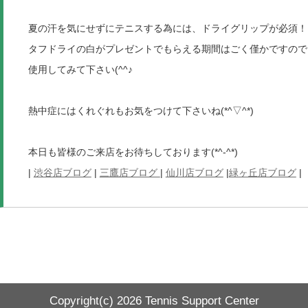
夏の汗を気にせずにテニスする為には、ドライグリップが必須！！(´
タフドライの白がプレゼントでもらえる期間はごく僅かですので
使用してみて下さい(^^♪
熱中症にはくれぐれもお気をつけて下さいね(*^▽^*)
本日も皆様のご来店をお待ちしております(*^-^*)
|
渋谷店ブログ
|
三鷹店ブログ
|
仙川店ブログ
|
緑ヶ丘店ブログ
|
Copyright(c)
2026 Tennis Support Center