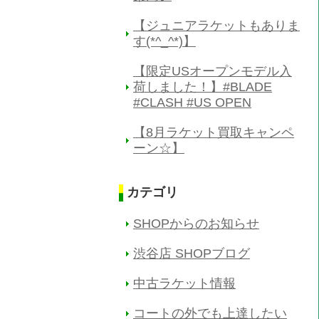
【ジュニアラケットもありま
す(*^_^*)】
【限定USオープンモデル入
荷しました！】#BLADE
#CLASH #US OPEN
【8月ラケット買取キャンペ
ーン☆】
カテゴリ
SHOPからのお知らせ
渋谷店 SHOPブログ
中古ラケット情報
コートの外でも上達したい