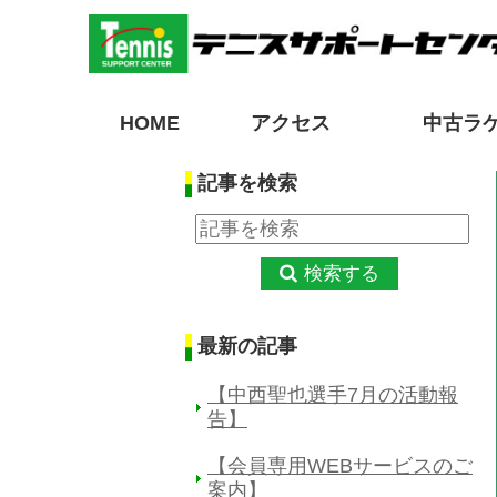
HOME
アクセス
中古ラ
記事を検索
検索する
最新の記事
【中西聖也選手7月の活動報
告】
【会員専用WEBサービスのご
案内】