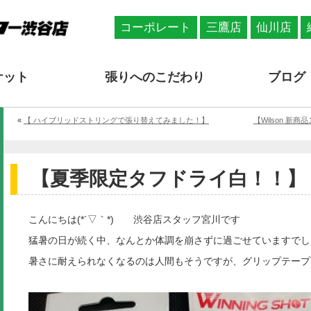
コーポレート
三鷹店
仙川店
ケット
張りへのこだわり
ブログ
«
【 ハイブリッドストリングで張り替えてみました！】
【Wilson 新商品
【夏季限定タフドライ白！！】
こんにちは(*´▽｀*) 渋谷店スタッフ宮川です
猛暑の日が続く中、なんとか体調を崩さずに過ごせていますでし
暑さに耐えられなくなるのは人間もそうですが、グリップテープ