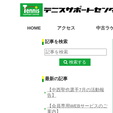
HOME
アクセス
中古ラ
記事を検索
検索する
最新の記事
【中西聖也選手7月の活動報
告】
【会員専用WEBサービスのご
案内】