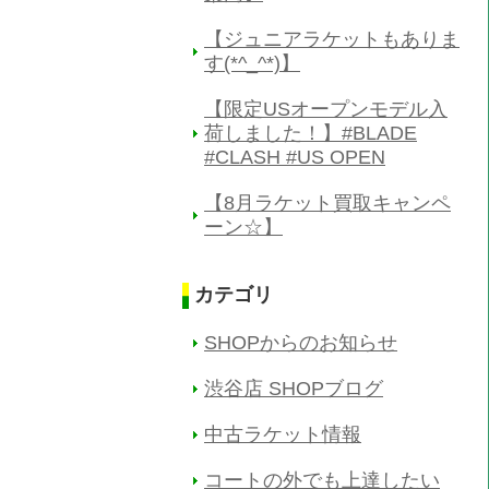
【ジュニアラケットもありま
す(*^_^*)】
【限定USオープンモデル入
荷しました！】#BLADE
#CLASH #US OPEN
【8月ラケット買取キャンペ
ーン☆】
カテゴリ
SHOPからのお知らせ
渋谷店 SHOPブログ
中古ラケット情報
コートの外でも上達したい