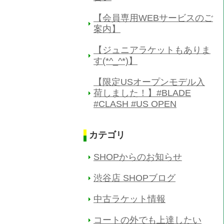
【会員専用WEBサービスのご
案内】
【ジュニアラケットもありま
す(*^_^*)】
【限定USオープンモデル入
荷しました！】#BLADE
#CLASH #US OPEN
カテゴリ
SHOPからのお知らせ
渋谷店 SHOPブログ
中古ラケット情報
コートの外でも上達したい