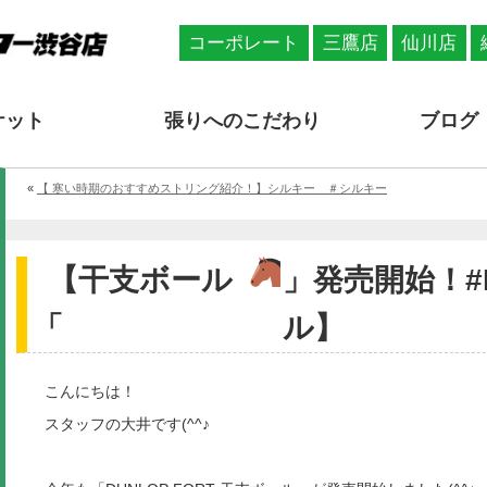
コーポレート
三鷹店
仙川店
ケット
張りへのこだわり
ブログ
«
【 寒い時期のおすすめストリング紹介！】シルキー ＃シルキー
【干支ボール
」発売開始！#D
「
ル】
こんにちは！
スタッフの大井です(^^♪