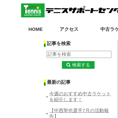
HOME
アクセス
中古ラ
記事を検索
検索する
最新の記事
今週のおすすめ中古ラケット
を紹介します！
【中西聖也選手7月の活動報
告】