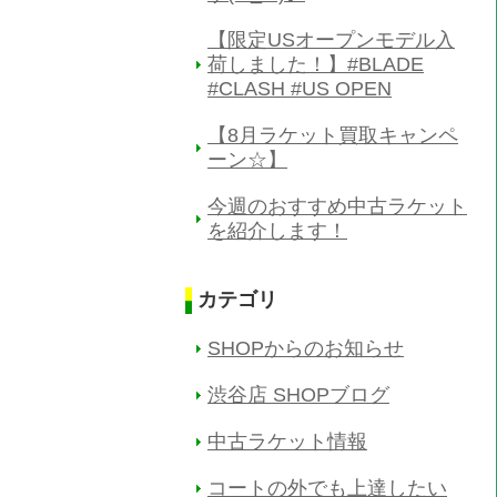
【限定USオープンモデル入
荷しました！】#BLADE
#CLASH #US OPEN
【8月ラケット買取キャンペ
ーン☆】
今週のおすすめ中古ラケット
を紹介します！
カテゴリ
SHOPからのお知らせ
渋谷店 SHOPブログ
中古ラケット情報
コートの外でも上達したい