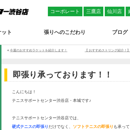
コーポレート
三鷹店
仙川店
ケット
張りへのこだわり
ブログ
«
今週のおすすめラケットを紹介します！
【 おすすめストリング紹介！】ダン
即張り承っております！！
こんにちは！
テニスサポートセンター渋谷店・本城です♪
テニスサポートセンター渋谷店では、
硬式テニスの即張り
だけでなく、
ソフトテニスの即張り
も承って