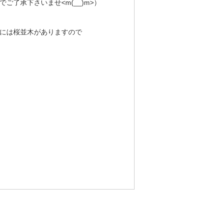
了承下さいませ<m(__)m>）
には桜並木がありますので