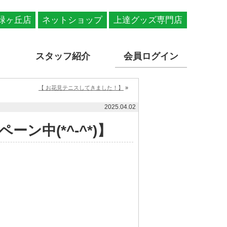
緑ヶ丘店
ネットショップ
上達グッズ専門店
スタッフ紹介
会員ログイン
【 お花見テニスしてきました！】
»
2025.04.02
ーン中(*^-^*)】