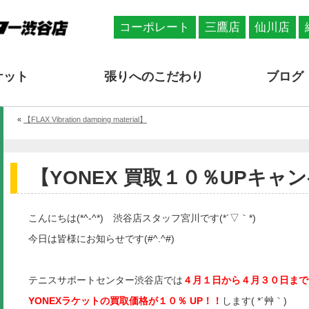
コーポレート
三鷹店
仙川店
ケット
張りへのこだわり
ブログ
«
【FLAX Vibration damping material】
【YONEX 買取１０％UPキャンペ
こんにちは(*^-^*) 渋谷店スタッフ宮川です(*´▽｀*)
今日は皆様にお知らせです(#^.^#)
テニスサポートセンター渋谷店では
４月１日から４月３０日まで
YONEXラケットの買取価格が１０％ UP！！
します( *´艸｀)