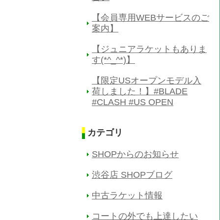
【会員専用WEBサービスのご
案内】
【ジュニアラケットもありま
す(*^_^*)】
【限定USオープンモデル入
荷しました！】#BLADE
#CLASH #US OPEN
カテゴリ
SHOPからのお知らせ
渋谷店 SHOPブログ
中古ラケット情報
コートの外でも上達したい