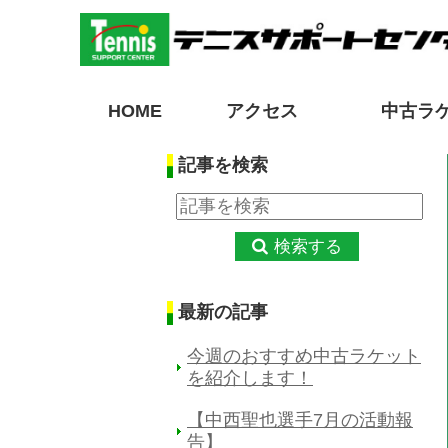
HOME
アクセス
中古ラ
記事を検索
検索する
最新の記事
今週のおすすめ中古ラケット
を紹介します！
【中西聖也選手7月の活動報
告】